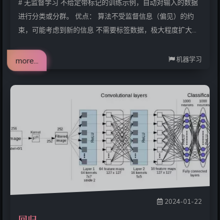
# 无监督学习 不给定带标记的训练示例，自动对输入的数据
进行分类或分群。 优点： 算法不受监督信息（偏见）的约
束，可能考虑到新的信息 不需要标签数据，极大程度扩大数
据样本 主要应用：聚类分析、关联规则、维度缩减 # 聚类分
析 又称为群分析， 根据对象的某些属性的相似度，将其自动
机器学习
more...
划分为不同的类别。 （分类问题） # K-means K 均值聚类算
法：以空间中 k 个点为中心进行聚类，最靠近它们的对象归
为一类。 核心步骤： 设 kkk 个点为 x1,x2,
…,xkx_1,x_2,\dots,x_kx1​,x2​,…,xk​，mmm 个区域簇为 u1,u2,
…,umu_1,u_2,\dots,u
2024-01-22
回归