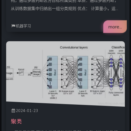
构，通过多层判断区分目标所属类别 本质：通过多层判断，
从训练数据集中归纳出一组分类规则 优点： 计算量小，运算
速度快 易于理解，可清晰查看各属性的重要性 缺点： 忽略
属性间的相关性 样本类别分布不均匀时容易影响模型表现 #
机器学习
more...
求解方法 问题核心：属性选择（每一个节点，应该选用哪个
属性） 信息熵： 熵是衡量数据集纯度的一个指标（也是度量
不确定性的指标）。 对于一个类别变量 C 的数据集 D, 其熵
定义为： Entropy(D)=−∑i=1ncP(ci)log⁡2P(ci)Entropy(D)&#x
2024-01-23
聚类