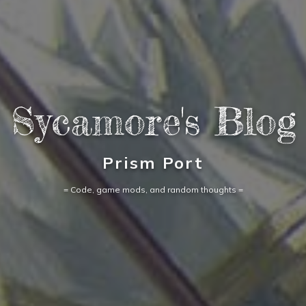
Sycamore's Blog
Prism Port
= Code, game mods, and random thoughts =