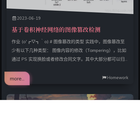
2023-06-19
基于卷积神经网络的图像篡改检测
作业 (o′┏▽┓｀o) # 图像篡改的类型 实践中，图像篡改至
少有以下几种类型： 图像内容的修改（Tampering），比如
通过 PS 实现换脸或者修改合同文字。其中大部分都可以归
类到截取、复制、删除。 能够间接表达第一类篡改嫌疑的操
作（Manipulation）。比如为了遮掩第一类篡改痕迹而做的
Homework
more...
中值滤波、高斯模糊、高斯噪音以及再次保存图像而产生的
二次 JPEG 压缩。 一般而言，图像篡改的最终目的是识别第
一类篡改，但是难度很大，需要很深厚的司法、摄影和图像
专业知识，比如在传统的图像篡改识别领域，需要使用噪声
一致性、几何一致性、光照一致性等方式来进行判断。在实
际操作时，需要遍