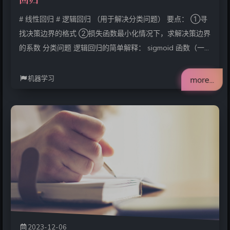
# 线性回归 # 逻辑回归 （用于解决分类问题） 要点： ①寻
找决策边界的格式 ②损失函数最小化情况下，求解决策边界
的系数 分类问题 逻辑回归的简单解释： sigmoid 函数（一
种概率分布函数）S(x)=11+e−xS\left(x\right)=\frac{1}
{1+e^{-x}}S(x)=1+e−x1​ ，图像如下： 其中 S(x) > 0.5 的视
机器学习
more...
为 1， S(x) < 0.5 的视为 0，即可对所有的 x 进行分类。 概
率分布函数 P(x)=11+e−g(x)P(x)=\frac{1}{1+e^{-g(x
2023-12-06